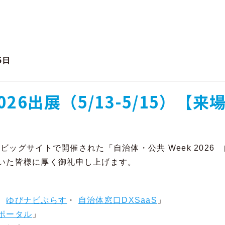
5日
26出展（5/13-5/15）【来
東京ビッグサイトで開催された「自治体・公共 Week 202
いた皆様に厚く御礼申し上げます。
ン
ゆびナビぷらす
・
自治体窓口DXSaaS
」
ポータル
」