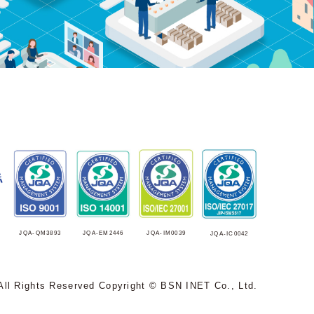
JQA-EM2446
JQA-IM0039
JQA-QM3893
JQA-IC0042
All Rights Reserved Copyright © BSN INET Co., Ltd.