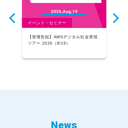
イベント・セミナー
イベ
彰に
【登壇告知】AWSデジタル社会実現
【開
ツアー 2026（8/19）
in 
News