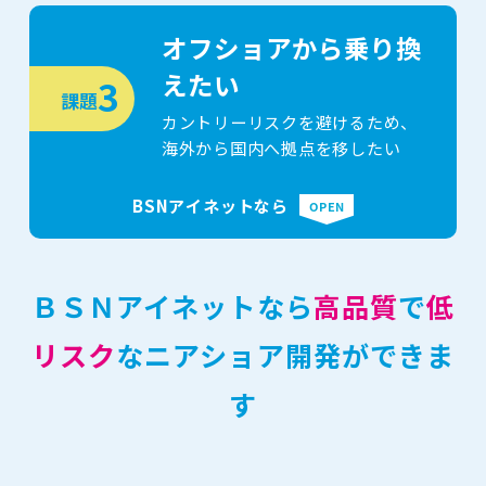
オフショアから乗り換
えたい
3
課題
カントリーリスクを避けるため、
海外から国内へ拠点を移したい
ＢＳＮアイネットなら
高品質
で
低
リスク
なニアショア開発ができま
す