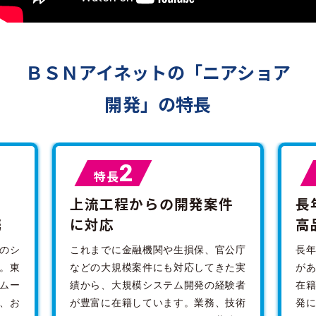
ＢＳＮアイネットの「ニアショア
開発」の特長
2
特長
上流工程からの開発案件
長
携
に対応
高
のシ
これまでに金融機関や生損保、官公庁
長年
。東
などの大規模案件にも対応してきた実
が
ムー
績から、大規模システム開発の経験者
在
、お
が豊富に在籍しています。業務、技術
発