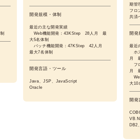
期管
フロ
開発規模・
体制
共済
最近の主な開発実績
開発
体制
Web機能開発：43KStep 28人月 最
大5名体制
バッチ機能開発：47KStep 42人月
最近
最大7名体制
ホス
月 
フロ
開発言語・
ツール
月 
Web
Java、JSP、JavaScript
大1
Oracle
開発
COB
VB.N
DB2