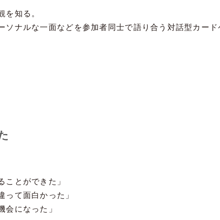
観を知る。
ーソナルな一面などを参加者同士で語り合う対話型カード
た
ることができた」
違って面白かった」
機会になった」