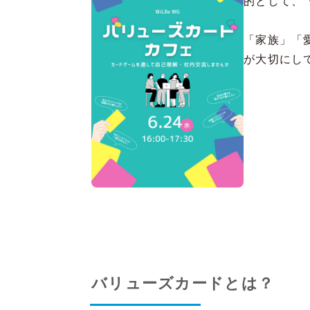
的として、
「家族」「
が大切にし
バリューズカードとは？