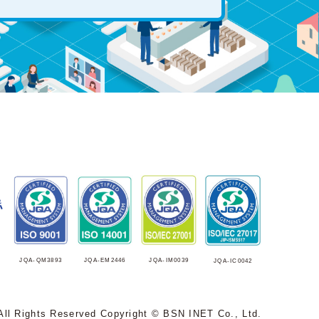
JQA-EM2446
JQA-IM0039
JQA-QM3893
JQA-IC0042
All Rights Reserved Copyright © BSN INET Co., Ltd.