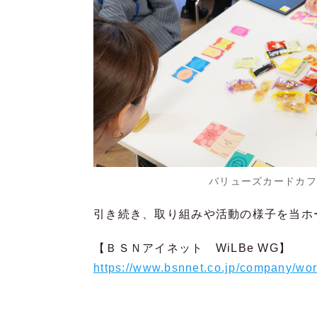
バリューズカードカフ
引き続き、取り組みや活動の様子を当ホー
【ＢＳＮアイネット WiLBe WG】
https://www.bsnnet.co.jp/company/work