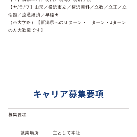
【ヤ/ラ/ワ】山形／横浜市立／横浜商科／立教／立正／立
命館／流通経済／早稲田
（※大学略）【新潟県へのＵターン・Ｉターン・Jターン
の方大歓迎です】
キャリア募集要項
募集要項
就業場所
主として本社