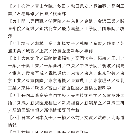
【ア】会津／青山学院／秋田／秋田県立／亜細亜／足利工
業／石巻専修／茨城／桜美林
【カ】開志専門職／学習院／神奈川／金沢／金沢工業／関
東学院／近畿／釧路公立／慶応義塾／工学院／國學院／駒
澤
【サ】埼玉／相模工業／相模女子／札幌／産能／静岡／芝
浦工業／城西／上武／鈴鹿医療科学／専修
【タ】大東文化／高崎健康福祉／高岡法科／拓殖／玉川／
千葉／千葉工業／千葉商科／中央／中央学院／筑波／鶴見
／帝京／帝京平成／電気通信／東海／東京／東京学芸／東
京工業／東京国際／東京電機／東京農工／東京理科／東北
工業／東洋／獨協／富山／富山医薬／豊橋技術科学
【ナ】長岡工業高等専門学校／長岡技術科学／名古屋外国
語／新潟／新潟医療福祉／新潟経営／新潟県立／新潟工科
／新潟国際情報／新潟情報専門学校
【ハ】日本／日本女子／一橋／弘前／文教／法政／北海道
情報
【マ】前橋工科／明治／明海／明治学院